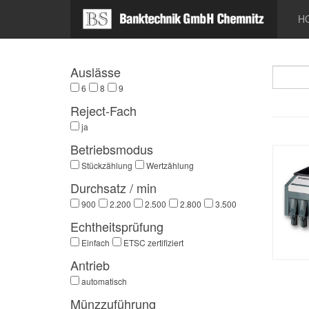
H
Auslässe
6
8
9
Reject-Fach
ja
Betriebsmodus
Stückzählung
Wertzählung
Durchsatz / min
900
2.200
2.500
2.800
3.500
Echtheitsprüfung
Einfach
ETSC zertifiziert
Antrieb
automatisch
Münzzuführung