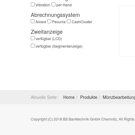
Vibration
per Hand
Abrechnungssystem
Alvara
Pecunia
CashCluster
Zweitanzeige
verfügbar (LCD)
verfügbar (Segmentanzeige)
Aktuelle Seite:
Home
Produkte
Münzbearbeitun
Copyright (C) 2018 BS Banktechnik GmbH Chemnitz, All Rights